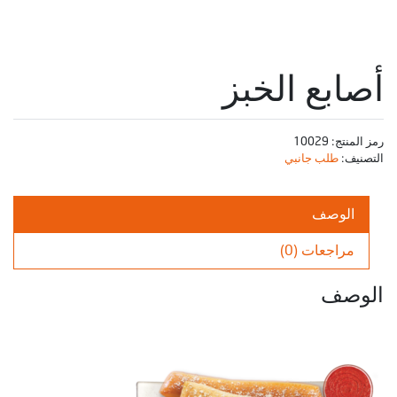
أصابع الخبز
رمز المنتج:
10029
التصنيف:
طلب جانبي
الوصف
مراجعات (0)
الوصف