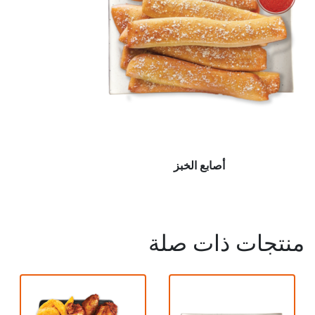
أصابع‭ ‬الخبز
منتجات ذات صلة