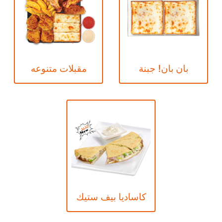
بان بان! جبنة
مقبلات متنوعه
كاساديا بيف ستيك